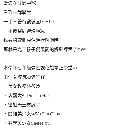
當您在校園中￼
看到一群學生
一手拿著行動裝置￼￼￼
一手觀察周遭環境￼
找尋線索￼專注進行解謎時
那就是光正孩子們最愛的解謎課程了￼￼
本學年七年級彈性課程尬電正學堂￼
由仙女校長￼張祥宜
、美女教務林筱玲
、表藝大神Duncan Hsieh
、密逃天王林威宇
、閱推美少女￼Yu Fen Chou
、數學美少女Sheree Yu