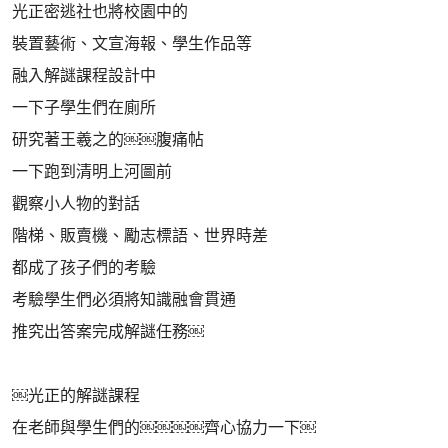
光正密逃社也將校園中的
裝置藝術、文宣海報、學生作品等
融入解謎課程設計中
一下子學生們在廁所
研究著王羲之的￼￼腹痛帖
一下跑到清明上河圖前
觀察小人物的對話
階梯、販賣機、勵志標語、世界時差
都成了孩子們的考驗
考驗學生們必須將知識融會貫通
推究出答案完成解謎任務￼
￼光正的解謎課程
在老師與學生們的￼￼￼￼齊心協力一下￼