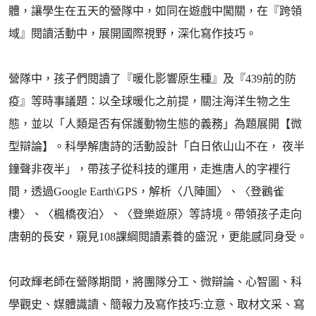
體，讓學生在五天的營隊中，如同在遊戲中闖關，在『跨領
域』閱讀活動中，展開國際視野，深化寫作技巧。
營隊中，孩子們閱讀了『暖化影響原生種』及『439前的防
疫』等時事議題：以全球暖化之前提，關注海洋生物之生
態，並以「人類是否有保護動物生態的義務」為題展開【微
型辯論】。科學解唐詩的活動設計「白日依山山不在， 夜半
鐘聲非夜半」，帶孩子從科技的運用，走進唐人的字裡行
間，透過Google Earth\GPS，解析〈八陣圖〉、〈登鸛雀
樓〉、〈楓橋夜泊〉、〈登樂遊原〉等詩境。帶領孩子走向
唐朝的長安，窺見108課綱閱讀素養的盛況，更能感同身受。
何政輝老師在營隊期間，將團隊分工、微辯論、心智圖、科
學觀史、媒體識讀、簡報力及寫作技巧:立意、取材文采、寫