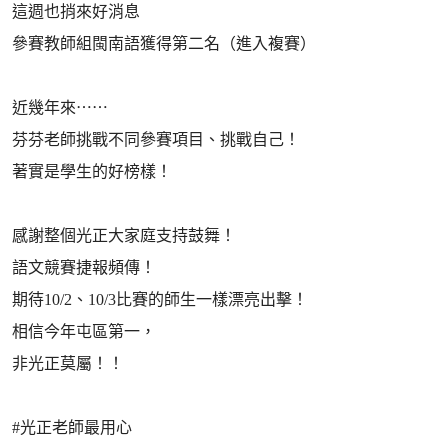
這週也捎來好消息
參賽教師組閩南語獲得第二名（進入複賽）
近幾年來⋯⋯
芬芬老師挑戰不同參賽項目、挑戰自己！
著實是學生的好榜樣！
感謝整個光正大家庭支持鼓舞！
語文競賽捷報頻傳！
期待10/2、10/3比賽的師生一樣漂亮出擊！
相信今年屯區第一，
非光正莫屬！！
#光正老師最用心