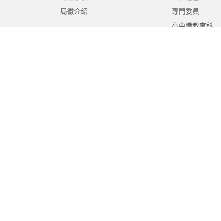
局徽介紹
專門委員
高中職教育科
國中教育科
國小教育科
幼兒教育科
終身教育科
特殊教育科
課程教學科
體育保健科
工程營繕科
秘書室
學生事務室
人事室
會計室
政風室