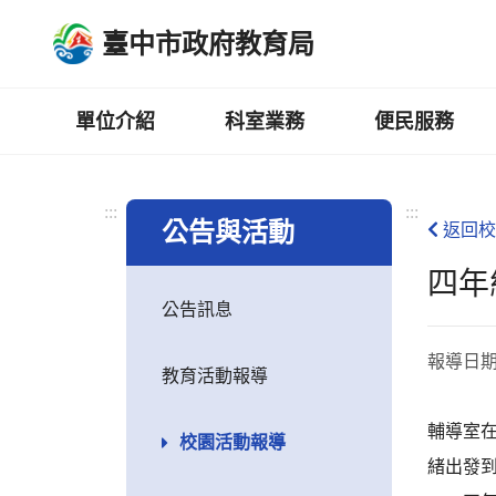
跳
臺中市政府教育局
到
主
要
內
單位介紹
科室業務
便民服務
容
區
:::
:::
公告與活動
返回校
四年
公告訊息
報導日
教育活動報導
輔導室
校園活動報導
緒出發