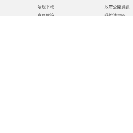
法規下載
政府公開資訊
意見信箱
遊說法專區
報告書專區
教育紀要