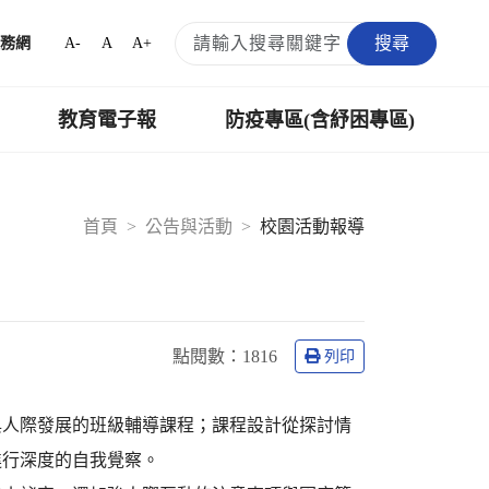
搜尋
A-
A
A+
務網
教育電子報
防疫專區(含紓困專區)
首頁
公告與活動
校園活動報導
點閱數：
1816
列印
與人際發展的班級輔導課程；課程設計從探討情
進行深度的自我覺察。