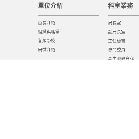
單位介紹
科室業務
首長介紹
局長室
組織與職掌
副局長室
各級學校
主任秘書
局徽介紹
專門委員
高中職教育科
國中教育科
國小教育科
幼兒教育科
終身教育科
特殊教育科
課程教學科
體育保健科
工程營繕科