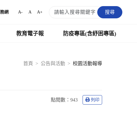
搜尋
A-
A
A+
務網
教育電子報
防疫專區(含紓困專區)
首頁
公告與活動
校園活動報導
點閱數：
943
列印