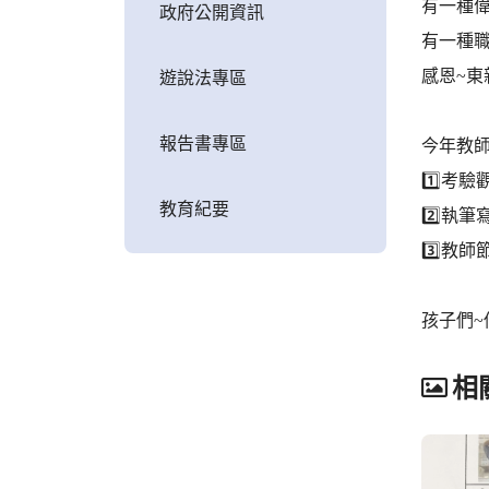
有一種
政府公開資訊
有一種職業叫
感恩~東
遊說法專區
報告書專區
今年教
1️⃣考
教育紀要
2️⃣執筆
3️⃣教師節
孩子們~
相