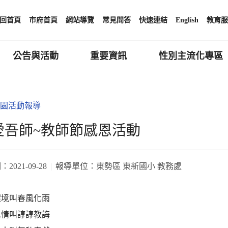
回首頁
市府首頁
網站導覽
常見問答
快速連結
English
教育服
公告與活動
重要資訊
性別主流化專區
園活動報導
愛吾師~教師節感恩活動
期：
2021-09-28
報導單位：
東勢區 東新國小 教務處
環境叫春風化雨
恩情叫諄諄教誨