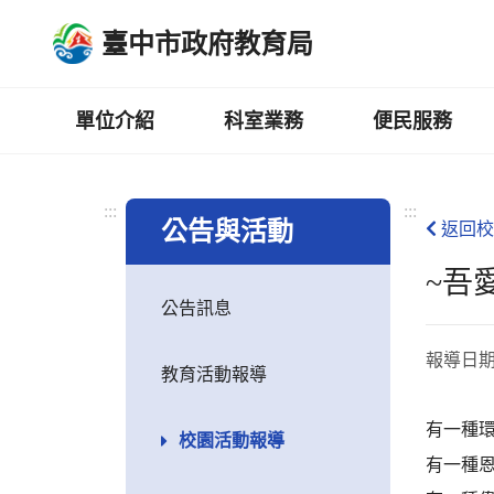
跳
臺中市政府教育局
到
主
要
內
單位介紹
科室業務
便民服務
容
區
:::
:::
公告與活動
返回校
~吾
公告訊息
報導日
教育活動報導
有一種
校園活動報導
有一種