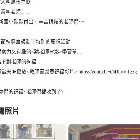
偉大叫無私奉獻
老師........
新國小默默付出、辛苦耕耘的老師們~~
師節輔導室規劃了特別的慶祝活動
驗觀察力又有趣的<猜老師背影>學習單....
寫下對老師的㊗️福...
當天 ▶️播放<教師節感恩祝福影片> https://youtu.be/O4JiivVTzzg
你們的祝福~老師們都收到了?
關照片