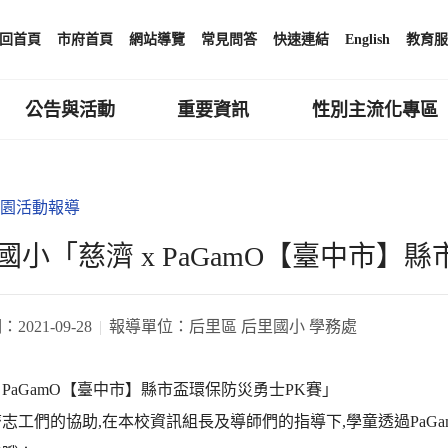
回首頁
市府首頁
網站導覽
常見問答
快速連結
English
教育服
公告與活動
重要資訊
性別主流化專區
園活動報導
國小「慈濟 x PaGamO【臺中市】
期：
2021-09-28
報導單位：
后里區 后里國小 學務處
x PaGamO【臺中市】縣市盃環保防災勇士PK賽」
志工們的協助,在本校資訊組長及導師們的指導下,學童透過PaGa