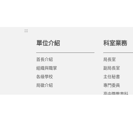
:::
單位介紹
科室業務
首長介紹
局長室
組織與職掌
副局長室
各級學校
主任秘書
局徽介紹
專門委員
高中職教育科
國中教育科
國小教育科
幼兒教育科
終身教育科