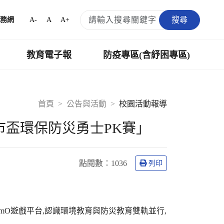
搜尋
A-
A
A+
務網
教育電子報
防疫專區(含紓困專區)
首頁
公告與活動
校園活動報導
縣市盃環保防災勇士PK賽」
點閱數：
1036
列印
mO遊戲平台,認識環境教育與防災教育雙軌並行,