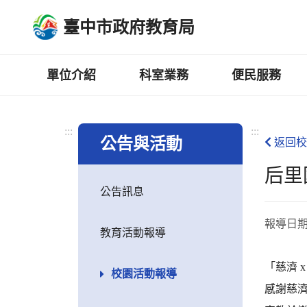
跳
臺中市政府教育局
到
主
要
內
單位介紹
科室業務
便民服務
容
區
:::
:::
公告與活動
返回校
后里
公告訊息
報導日
教育活動報導
「慈濟 
校園活動報導
感謝慈濟