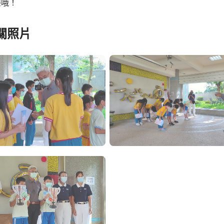
樂哦！
關照片