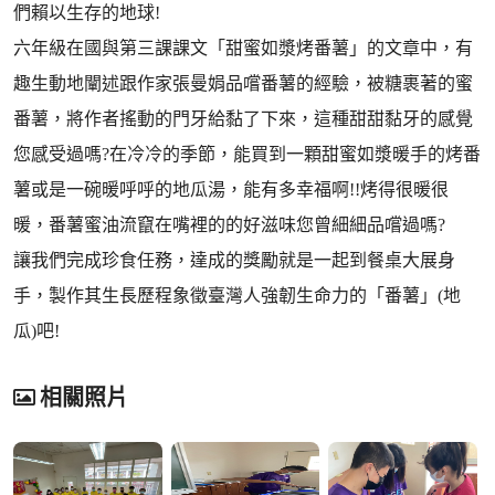
們賴以生存的地球!
六年級在國與第三課課文「甜蜜如漿烤番薯」的文章中，有
趣生動地闡述跟作家張曼娟品嚐番薯的經驗，被糖裹著的蜜
番薯，將作者搖動的門牙給黏了下來，這種甜甜黏牙的感覺
您感受過嗎?在冷冷的季節，能買到一顆甜蜜如漿暖手的烤番
薯或是一碗暖呼呼的地瓜湯，能有多幸福啊!!烤得很暖很
暖，番薯蜜油流竄在嘴裡的的好滋味您曾細細品嚐過嗎?
讓我們完成珍食任務，達成的獎勵就是一起到餐桌大展身
手，製作其生長歷程象徵臺灣人強韌生命力的「番薯」(地
瓜)吧!
相關照片