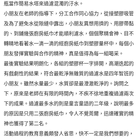
瓶當作簡易水塔來過濾混濁的汙水。
小朋友在老師的指導下，分工合作同心協力，從接塑膠吸管
及為了避免水從隙縫中露出，小朋友異想用擠的、用膠帶黏
的、到鋪幾張廚房紙巾才能順利濾水，個個聚精會神、目不
轉睛地看著水一滴一滴的經廚房紙巾到塑膠量杯中，每個小
朋友發揮實驗與合作的精神，真是值得為每一組喝采。
最後實驗結果明朗化，各組的塑膠杯一字排開，高潮迭起的
有戲劇性的結果，符合最乾淨無雜質的過濾水是四年智班的
小朋友。雖然水量最少，水質卻是最澄澈乾淨的。詢問之
下，原來是老師在有限的時間內，不疾不徐地重複過濾兩次
下的成果。過濾最多水的則是童言童語的二年級，說明最多
的原因是只用二張廚房紙巾，令人不覺莞爾，迅速確實的精
神也獲得了第二名。
活動過程的教育意義頗發人省思，快不一定是我們想要的，