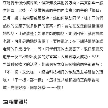
在聽覺部份形成障礙，但認知及其他各方面，其實都與一般
生無異。最後，有獎徵答讓同學們再次複習同學的「優耳」
是哪一邊？為何要戴著髮箍？該如何幫助同學？哇！同儕們
熱烈的回應了很多很棒的答案，如：要站在左邊而且慢慢跟
她說話，比較清楚；如果老師的問話，她沒回答，就要提醒
老師，可能是助聽器沒電了，要換電池；在下課時跟她確認
老師的作業指令……等，同學們真的太厲害了，很仔細聽又
能舉一反三地想出更多的好答案，入班宣導大成功，YA!!!
希望透過這次的活動，能讓個案本身及週遭的同學都瞭解：
「不一樣，又怎樣」，經由科技輔具的協助及友善關懷的環
境，「不一樣，都一樣」，這才是共融和諧的正向學習場
域。光德好棒，同學好樣～～～讚！
相關照片