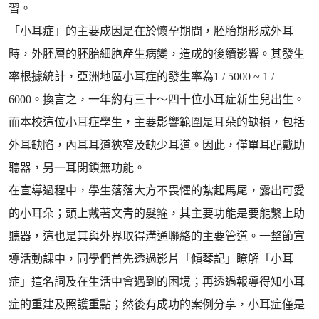
習。
「小耳症」的主要成因是在於懷孕期間，胚胎期形成外耳
時，外胚層的胚胎細胞產生病變，造成的後續影響。其發生
率根據統計，亞洲地區小耳症的發生率為1 / 5000 ~ 1 /
6000。換言之，一年約有三十～四十位小耳症新生兒出生。
而本校這位小耳症學生，主要影響範圍是耳朵的缺損，包括
外耳缺陷，內耳耳道狹窄及缺少耳道。因此，僅單耳配戴助
聽器，另一耳閉鎖無功能。
在宣導過程中，學生落落大方不畏懼的紮起馬尾，露出可愛
的小耳朵；頭上戴著文青的髮箍，其主要功能是要能繫上助
聽器，這也是其與外界取得溝通聯絡的主要管道。一整節宣
導活動課中，同學們首先透過影片「傾琴記」瞭解「小耳
症」這名詞及在生活中會遇到的困境；再透過報導得知小耳
症的重建及照護重點；然後有成功的案例分享，小耳症僅是