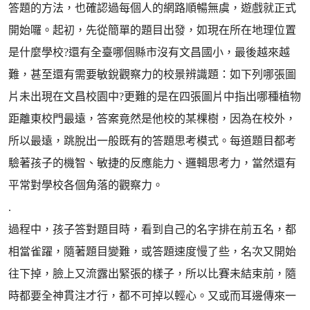
答題的方法，也確認過每個人的網路順暢無虞，遊戲就正式
開始囉。起初，先從簡單的題目出發，如現在所在地理位置
是什麼學校?還有全臺哪個縣市沒有文昌國小，最後越來越
難，甚至還有需要敏銳觀察力的校景辨識題：如下列哪張圖
片未出現在文昌校園中?更難的是在四張圖片中指出哪種植物
距離東校門最遠，答案竟然是他校的某棵樹，因為在校外，
所以最遠，跳脫出一般既有的答題思考模式。每道題目都考
驗著孩子的機智、敏捷的反應能力、邏輯思考力，當然還有
平常對學校各個角落的觀察力。
.
過程中，孩子答對題目時，看到自己的名字排在前五名，都
相當雀躍，隨著題目變難，或答題速度慢了些，名次又開始
往下掉，臉上又流露出緊張的樣子，所以比賽未結束前，隨
時都要全神貫注才行，都不可掉以輕心。又或而耳邊傳來一