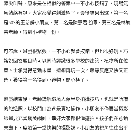
陣尖叫聲，原來是在相似的答案中一不小心按錯了，現場氣
氛熱絡有趣，大家都覺得刺激極了。最後結果出爐，第一名
是503的王慈靜小朋友，第二名是陳慧君老師，第三名是林毓
芸老師，得到小禮物一份。
.
可芯說，遊戲很緊張，一不小心就會按錯，但也很好玩。巧
嫆說回答題目時可以同時認識很多學校的建築、植物所在位
置。士承覺得意猶未盡，還想再玩一次。慈靜反應又快又正
確，獲得第一名得到小禮物，開心極了。
遊戲結束後，老師講解環境人像半身拍攝技巧，也就是所謂
的旅遊照，以校門口為背景實地操作，小朋友不僅要當攝影
師還要充當網美網帥，幸好大家都很懂擺拍。孩子們在意猶
未盡下，度過第一堂快樂的攝影課。小朋友的視角往往出乎