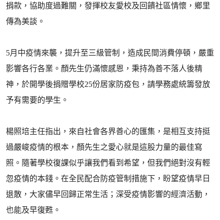
捐款，協助度過難關，發揮校友愛校及回饋社區情懷，鄉里
傳為美談。
5月中疫情來襲，提升至三級管制，造成民間消費停頓，嚴重
影響各行各業。顏先生仍滿懷感恩，秉持為善不落人後精
神，於開學後捐贈學校25份居家防疫包，請學務處統籌發放
予有需要的學生。
楊照培主任指出，來自社會各界善心的匯集，是相互支持挺
過嚴峻疫情的根本，顏先生之愛心就是這股力量的最佳寫
照。隨著學校復課似乎讓我們看到希望，但我們絕對沒有輕
忽疫情的本錢。在全民配合防疫管制措施下，盼望疫情早日
退散，大家儘早回歸正常生活；深受疫情影響的經濟活動，
也能及早復甦。