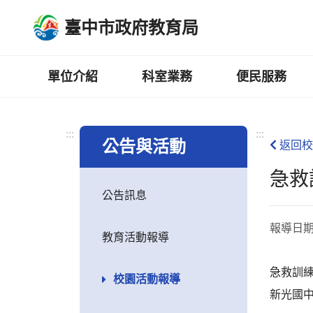
跳
臺中市政府教育局
到
主
要
內
單位介紹
科室業務
便民服務
容
區
:::
:::
公告與活動
返回校
急救
公告訊息
報導日
教育活動報導
急救訓
校園活動報導
新光國中