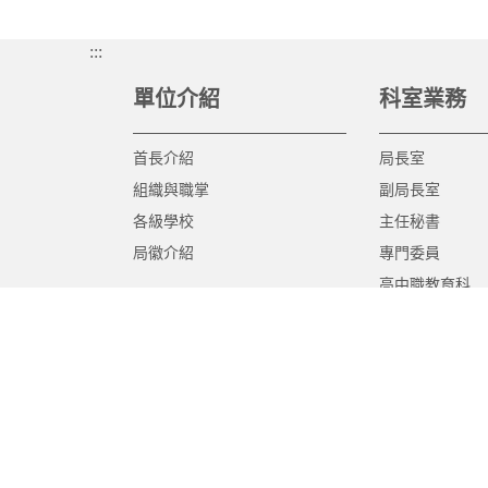
:::
單位介紹
科室業務
首長介紹
局長室
組織與職掌
副局長室
各級學校
主任秘書
局徽介紹
專門委員
高中職教育科
國中教育科
國小教育科
幼兒教育科
終身教育科
特殊教育科
課程教學科