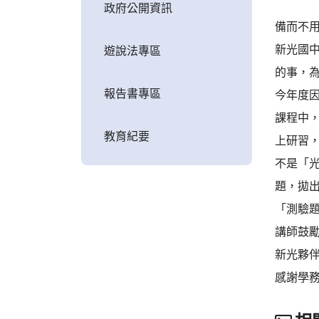
政府公開資訊
備而不
新光國
遊說法專區
的事，
報告書專區
今年度
課程中，
教育紀要
上研習
不是「
題，拋
「測驗
講師鼓
新光夥
感謝學