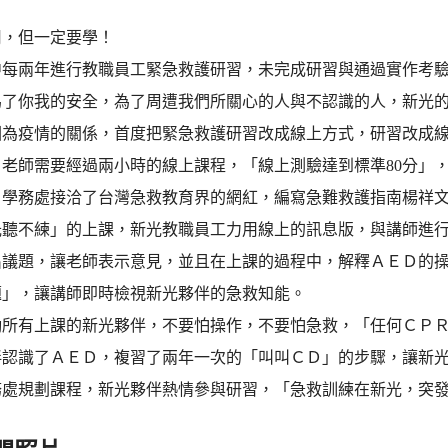
用，但一定要學！
中每兩年進行教職員工緊急救護研習，未完成研習與通過實作考
為了你我的安全，為了周遭我們所關心的人與不認識的人，新光
因為疫情的關係，首度把緊急救護研習改成線上方式，研習改成
老師需要經過兩小時的線上課程，「線上測驗達到標準80分」，
，學務處接洽了台灣急救教育界的網紅，編寫急難救護指南楊祥
光聽不練」的上課，新光教職員工力用線上的訊息版，與講師進
出議題，讓老師表示意見，並且在上課的過程中，解釋ＡＥＤ的
題」，讓講師即時檢視新光夥伴的急救知能。
勵所有上課的新光夥伴，不要怕操作，不要怕急救，「任何ＣＰ
伴認識了ＡＥＤ，複習了兩年一次的「叫叫ＣＤ」的步驟，讓新
務處規劃課程，新光夥伴熱情參與研習，「急救訓練在新光，突