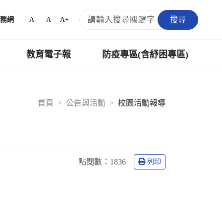
搜尋
A-
A
A+
務網
教育電子報
防疫專區(含紓困專區)
首頁
公告與活動
校園活動報導
點閱數：
1836
列印