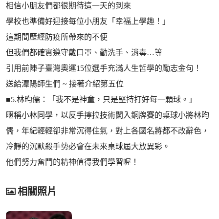
相信小朋友們都很期待這一天的到來
學校也準備好迎接每位小朋友「幸福上學趣！」
這期間歷經防疫所帶來的不便
但我們都確實遵守戴口罩、勤洗手、消毒…等
引用前陣子臺灣奧運15位選手充滿人生哲學的勵志金句！
送給潭陽師生們 ~ 接著介紹第五位
■5.林昀儒：「我不是神童，只是堅持打好每一顆球。」
暱稱小林同學，以反手擰拉技術闖入銅牌賽的桌球小將林昀
儒，年紀輕輕卻非常沉得住氣，對上各國名將都不改辭色，
冷靜的沉默殺手勢必會在未來桌球屆大放異彩。
他們努力奮鬥的精神值得我們學習喔！
相關照片