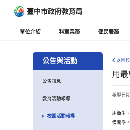
跳
臺中市政府教育局
到
主
要
內
單位介紹
科室業務
便民服務
容
區
:::
:::
公告與活動
返回校
用最
公告訊息
報導日
教育活動報導
用衛生
校園活動報導
備開學