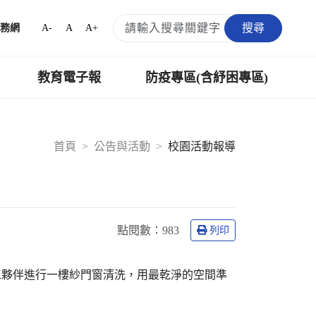
搜尋
A-
A
A+
務網
教育電子報
防疫專區(含紓困專區)
首頁
公告與活動
校園活動報導
點閱數：
983
列印
工夥伴進行一樓紗門窗清洗，用最乾淨的空間準