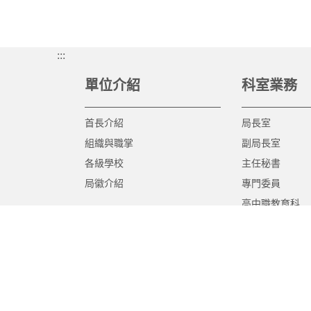
:::
單位介紹
科室業務
首長介紹
局長室
組織與職掌
副局長室
各級學校
主任秘書
局徽介紹
專門委員
高中職教育科
國中教育科
國小教育科
幼兒教育科
終身教育科
特殊教育科