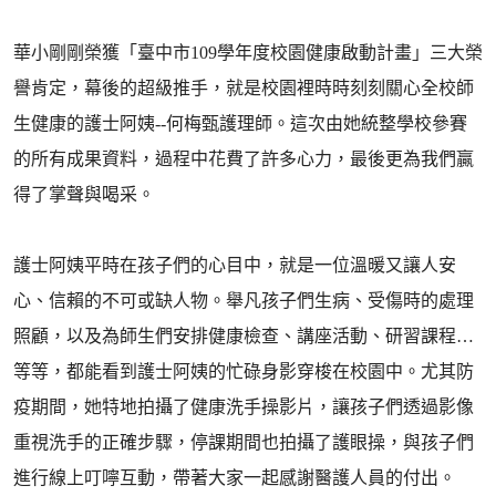
華小剛剛榮獲「臺中市109學年度校園健康啟動計畫」三大榮
譽肯定，幕後的超級推手，就是校園裡時時刻刻關心全校師
生健康的護士阿姨--何梅甄護理師。這次由她統整學校參賽
的所有成果資料，過程中花費了許多心力，最後更為我們贏
得了掌聲與喝采。
護士阿姨平時在孩子們的心目中，就是一位溫暖又讓人安
心、信賴的不可或缺人物。舉凡孩子們生病、受傷時的處理
照顧，以及為師生們安排健康檢查、講座活動、研習課程…
等等，都能看到護士阿姨的忙碌身影穿梭在校園中。尤其防
疫期間，她特地拍攝了健康洗手操影片，讓孩子們透過影像
重視洗手的正確步驟，停課期間也拍攝了護眼操，與孩子們
進行線上叮嚀互動，帶著大家一起感謝醫護人員的付出。