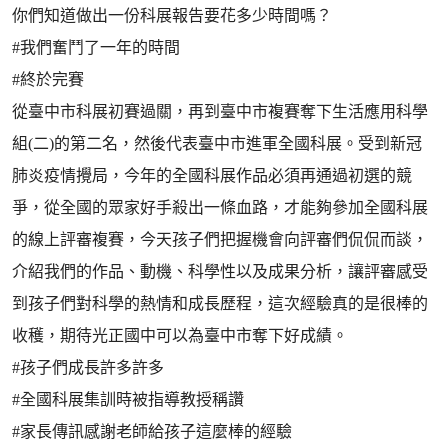
你們知道做出一份科展報告要花多少時間嗎？
#我們奮鬥了一年的時間
#終於完賽
從臺中市科展初賽過關，再到臺中市複賽奪下生活應用科學
組(二)的第二名，然後代表臺中市進軍全國科展。受到新冠
肺炎疫情攪局，今年的全國科展作品必須再通過初選的競
爭，從全國的眾家好手殺出一條血路，才能夠參加全國科展
的線上評審複賽，今天孩子們把握機會向評審們侃侃而談，
介紹我們的作品、動機、科學性以及成果分析，讓評審感受
到孩子們對科學的熱情和成長歷程，這次經驗真的是很棒的
收穫，期待光正國中可以為臺中市奪下好成績。
#孩子們成長許多許多
#全國科展集訓時被指導教授稱讚
#家長傳訊感謝老師給孩子這麼棒的經驗