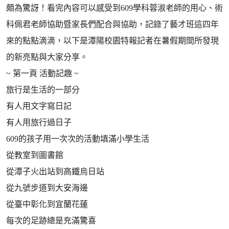
頗為驚訝！看完內容可以感受到609學科蓉淑老師的用心、術
科佩君老師協助暨家長們配合與協助，記錄了藝才班這四年
來的點點滴滴，以下是潭陽校園特報記者在暑假期間所發現
的新亮點與大家分享。
~ 第一頁 活動記趣 ~
旅行是生活的一部分
有人用文字寫日記
有人用旅行過日子
609的孩子用一次次的活動填滿小學生活
從教室到圖書館
從潭子火出站到高鐵烏日站
從九號步道到大安海邊
從臺中彰化到宜蘭花蓮
每次的足跡總是充滿驚喜