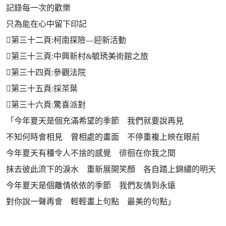
記錄每一次的歡樂
只為能在心中留下印記
第三十二頁:柯南探險—迎新活動
第三十三頁:中興新村&毓琇美術館之旅
第三十四頁:參觀法院
第三十五頁:採茶葉
第三十六頁:驚喜派對
「今年夏天是個充滿希望的季節 我們就要說再見
不知何時會相見 曾相處的畫面 不停重複上映在眼前
今年夏天有種令人不捨的感覺 徘徊在你我之間
抹去彼此流下的淚水 重新展開笑顏 各自踏上錦繡的明天
今年夏天是個離情依依的季節 我們友情到永遠
對你說一聲再會 輕輕畫上句點 最美的句點」