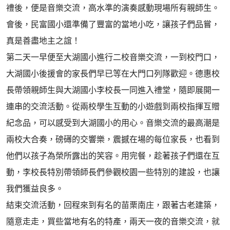
禮後，便是音樂交流，高水準的演奏感動現場所有親師生。
會後，民富國小還準備了豐富的當地小吃，讓孩子們品嘗，
真是善盡地主之誼！
第二天一早便至大湖國小進行二校音樂交流，一到校門口，
大湖國小後援會的家長們早已等在大門口列隊歡迎。德惠校
長帶領親師生與大湖國小李校長一同進入禮堂，隨即展開一
連串的交流活動。從兩校學生互動的小遊戲到兩校指揮互贈
紀念品，可以感受到大湖國小的用心。音樂交流的最高潮是
兩校大合奏，磅礡的交響樂，震撼在場的每位家長，也看到
他們以孩子為榮所露出的笑容。用完餐，趁著孩子們還在互
動，李校長特別帶領師長們參觀校園一些特別的建設，也讓
我們獲益良多。
結束交流活動，回程來到有名的苗栗南庄，跟著古老建築，
隨意走走，買些當地有名的特產，兩天一夜的音樂交流，就