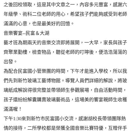
之後回校領取，這是其中文章之一，內容多元豐富，感謝六
年級學、術科二位老師的用心，希望孩子們能夠感受到老師
滿滿的心意，也是最美好的回憶。
音樂饗宴--民富＆大湖
藝才班為期兩天的音樂交流即將展開，一大早，家長與孩子
齊聚業勤樓，檢查物品，聽從老師的叮嚀後，便浩浩蕩蕩的
出發。
為配合民富國小管樂團的時間，下午才能進入學校，所以我
們先到新竹玻璃工藝博物館。導覽人員們詳細的解說，將玻
璃紙成解說得很完整並帶領師生參觀展場，自由活動時間，
孩子還紛紛解囊購賣玻璃藝術品，這場美的饗宴親師生收穫
滿滿喔！
下午1:30來到新竹市民富國小交流，感謝胡校長帶領團隊熱
情的接待，二所學校都是榮獲全國音樂比賽特優，互贈伴手