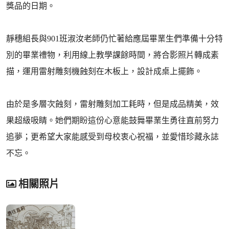
獎品的日期。
靜穗組長與901班淑汝老師仍忙著給應屆畢業生們準備十分特
別的畢業禮物，利用線上教學課餘時間，將合影照片轉成素
描，運用雷射雕刻機蝕刻在木板上，設計成桌上擺飾。
由於是多層次蝕刻，雷射雕刻加工耗時，但是成品精美，效
果超級吸睛。她們期盼這份心意能鼓舞畢業生勇往直前努力
追夢；更希望大家能感受到母校衷心祝福，並愛惜珍藏永誌
不忘。
相關照片