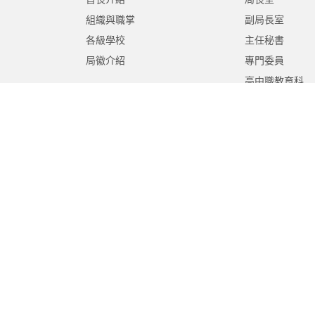
組織與職掌
副局長室
各級學校
主任秘書
局徽介紹
專門委員
高中職教育科
國中教育科
國小教育科
幼兒教育科
終身教育科
特殊教育科
課程教學科
體育保健科
工程營繕科
秘書室
學生事務室
人事室