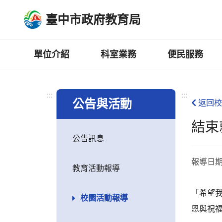
跳
臺中市政府教育局
到
主
要
內
單位介紹
科室業務
便民服務
容
區
:::
:::
公告與活動
返回校
結束
公告訊息
報導日
教育活動報導
「希望我
校園活動報導
恩與祝福