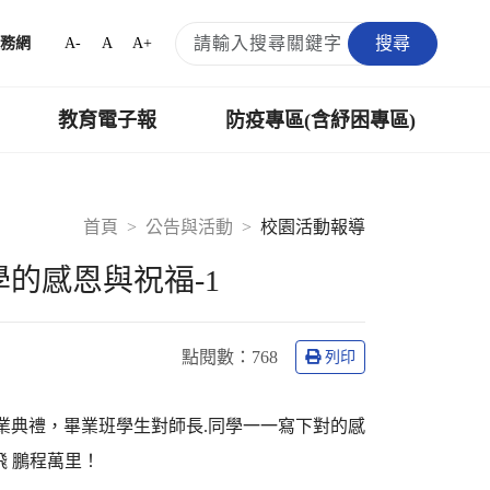
搜尋
A-
A
A+
務網
教育電子報
防疫專區(含紓困專區)
首頁
公告與活動
校園活動報導
的感恩與祝福-1
點閱數：
768
列印
畢業典禮，畢業班學生對師長.同學一一寫下對的感
 鵬程萬里！