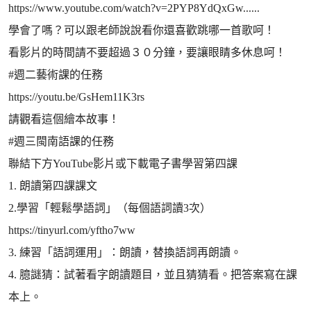
https://www.youtube.com/watch?v=2PYP8YdQxGw......
學會了嗎？可以跟老師說說看你還喜歡跳哪一首歌呵！
看影片的時間請不要超過３０分鐘，要讓眼睛多休息呵！
#週二藝術課的任務
https://youtu.be/GsHem11K3rs
請觀看這個繪本故事！
#週三閩南語課的任務
聯結下方YouTube影片或下載電子書學習第四課
1. 朗讀第四課課文
2.學習「輕鬆學語詞」（每個語詞讀3次）
https://tinyurl.com/yftho7ww
3. 練習「語詞運用」：朗讀，替換語詞再朗讀。
4. 臆謎猜：試著看字朗讀題目，並且猜猜看。把答案寫在課
本上。