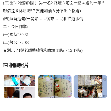
(三)圈L12圈詞9個 (1.第一名2.路燈 3.前面一點 4.跑到一半 5.
想清楚 6.休息吧! 7.幫他加油 8.分不出 9.慢跑)
(四)練習造句(一開始……後來……)和描述事情
二、今日作業:
(一)國練P30-31
(二)數習P82-83
★別忘了!與老師熱線我和你(9-11時、15-17時)
相關照片