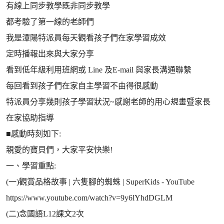
有線上同步教學既非同步教學
都考驗了第一線的老師們
我是潭陽特派員每天觀看孩子們在家學習成效
定時播報出來與大家分享
看到低年級利用班網或 Line 及E-mail 與家長溝通聯繫
每回看到孩子們在家自主學習不由得很感動
特派員分享幾則孩子學習狀況~感謝老師的用心規畫暨家長
在家協助指導
■感動時刻如下:
親愛的寶貝們，大家平安快樂!
一、學習重點:
(一)觀賞品格故事 | 六隻腳的蜘蛛 | SuperKids - YouTube
https://www.youtube.com/watch?v=9y6lYhdDGLM
(二)念國語L12課文2次