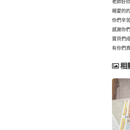
老師好
親愛的的
你們辛
感謝你
寶貝們
有你們
相