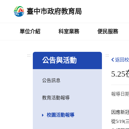
跳
臺中市政府教育局
到
主
要
內
單位介紹
科室業務
便民服務
容
區
:::
:::
公告與活動
返回校
5.
公告訊息
報導日
教育活動報導
因應新
校園活動報導
從5/1