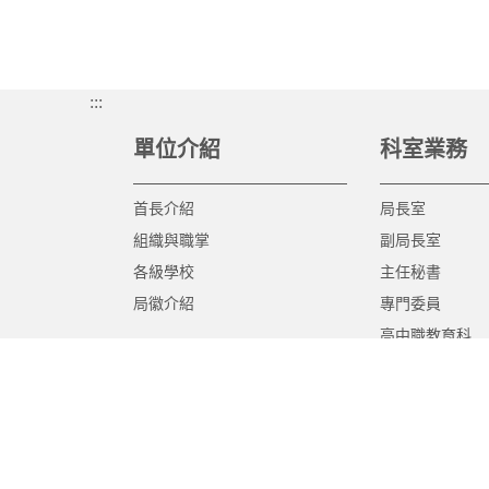
:::
單位介紹
科室業務
首長介紹
局長室
組織與職掌
副局長室
各級學校
主任秘書
局徽介紹
專門委員
高中職教育科
國中教育科
國小教育科
幼兒教育科
終身教育科