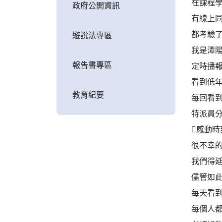
在課程
政府公開資訊
有線上
都考驗
遊說法專區
我是潭
報告書專區
定時播
看到低年級
教育紀要
每回看
特派員
感動時
很不幸的
我們得延
儘管如
每天看
每個人