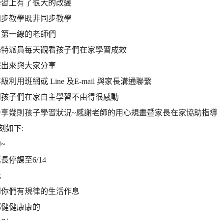
學習上有了很大的改變
同步教學既非同步教學
了第一線的老師們
陽特派員每天觀看孩子們在家學習成效
報出來與大家分享
利用班網或 Line 及E-mail 與家長溝通聯繫
到孩子們在家自主學習不由得很感動
分享幾則孩子學習狀況~感謝老師的用心規畫暨家長在家協助指導
刻如下:
~
長停課至6/14
此
到你們有規律的生活作息
都健健康康的