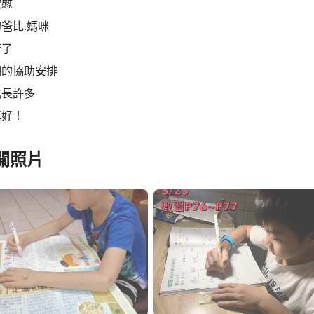
欣慰
爸比.媽咪
苦了
們的協助安排
成長許多
真好！
關照片