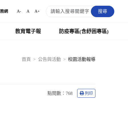
搜尋
A-
A
A+
務網
教育電子報
防疫專區(含紓困專區)
首頁
公告與活動
校園活動報導
點閱數：
768
列印