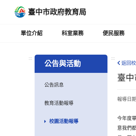
跳
臺中市政府教育局
到
主
要
內
單位介紹
科室業務
便民服務
容
區
:::
:::
公告與活動
返回校
臺中
公告訊息
報導日
教育活動報導
今年度
校園活動報導
意我們