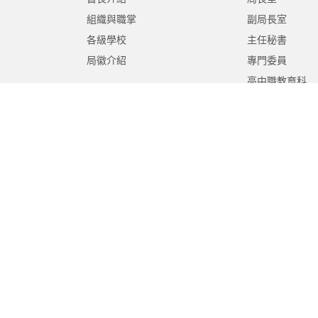
組織與職掌
副局長室
各級學校
主任秘書
局徽介紹
專門委員
高中職教育科
國中教育科
國小教育科
幼兒教育科
終身教育科
特殊教育科
課程教學科
體育保健科
工程營繕科
秘書室
學生事務室
人事室