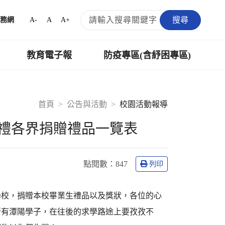
搜尋
A-
A
A+
務網
教育電子報
防疫專區(含紓困專區)
首頁
公告與活動
校園活動報導
禮各界捐贈禮品一覽表
點閱數：
847
列印
學校，捐贈本校畢業生禮品以及獎狀，各位的心
所有潭陽學子，在往後的求學路途上要孜孜不