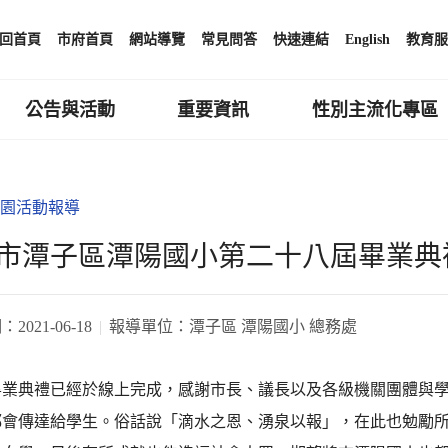
回首頁
市府首頁
網站導覽
常見問答
快速連結
English
教育服
公告與活動
重要資訊
性別主流化專區
園活動報導
市潭子區潭陽國小第二十八屆畢業典
期：
2021-06-18
報導單位：
潭子區 潭陽國小 總務處
畢業典禮已經於線上完成，感謝市長、議長以及各級機關團體與
都會傳達給學生。俗話說「滴水之恩、湧泉以報」，在此也勉勵