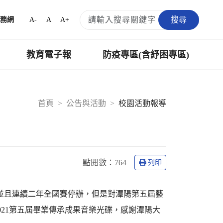
搜尋
A-
A
A+
務網
教育電子報
防疫專區(含紓困專區)
首頁
公告與活動
校園活動報導
點閱數：
764
列印
，並且連續二年全國賽停辦，但是對潭陽第五屆藝
21第五屆畢業傳承成果音樂光碟，感謝潭陽大