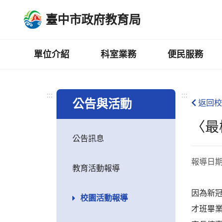
跳
臺中市政府教育局
到
主
要
內
單位介紹
科室業務
便民服務
容
區
:::
:::
公告與活動
返回校
〈最
公告訊息
報導日
教育活動報導
因為新冠
校園活動報導
才班畢業