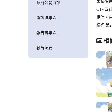
家長德
政府公開資訊
6/17
相信，
遊說法專區
祝福 第
報告書專區
相
教育紀要