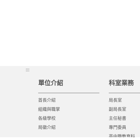
:::
單位介紹
科室業務
首長介紹
局長室
組織與職掌
副局長室
各級學校
主任秘書
局徽介紹
專門委員
高中職教育科