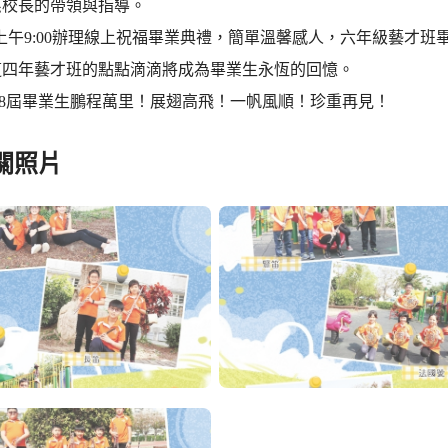
惠校長的帶領與指導。
(四)上午9:00辦理線上祝福畢業典禮，簡單溫馨感人，六年級藝
這四年藝才班的點點滴滴將成為畢業生永恆的回憶。
28屆畢業生鵬程萬里！展翅高飛！一帆風順！珍重再見！
關照片