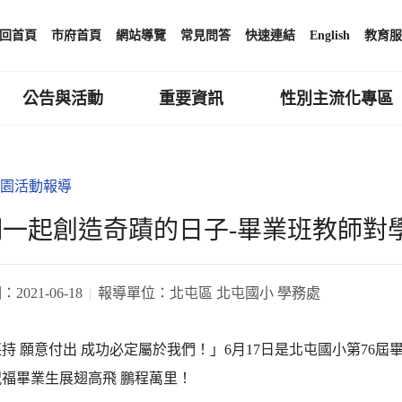
回首頁
市府首頁
網站導覽
常見問答
快速連結
English
教育服
公告與活動
重要資訊
性別主流化專區
園活動報導
們一起創造奇蹟的日子-畢業班教師對
期：
2021-06-18
報導單位：
北屯區 北屯國小 學務處
持 願意付出 成功必定屬於我們！」6月17日是北屯國小第76
福畢業生展翅高飛 鵬程萬里！