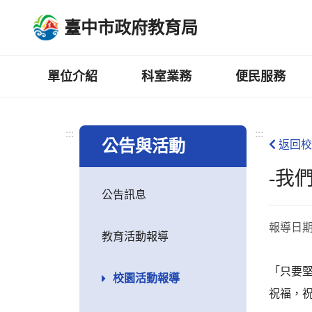
跳
臺中市政府教育局
到
主
要
內
單位介紹
科室業務
便民服務
容
區
:::
:::
公告與活動
返回校
-我
公告訊息
報導日
教育活動報導
「只要堅
校園活動報導
祝福，祝