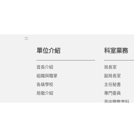
:::
單位介紹
科室業務
首長介紹
局長室
組織與職掌
副局長室
各級學校
主任秘書
局徽介紹
專門委員
高中職教育科
國中教育科
國小教育科
幼兒教育科