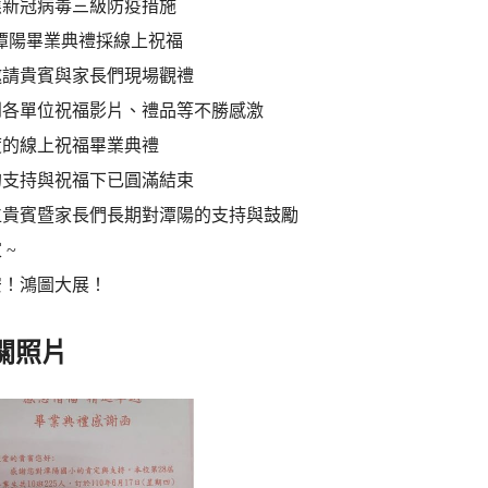
應新冠病毒三級防疫措施
(四)潭陽畢業典禮採線上祝福
邀請貴賓與家長們現場觀禮
到各單位祝福影片、禮品等不勝感激
度的線上祝福畢業典禮
的支持與祝福下已圓滿結束
位貴賓暨家長們長期對潭陽的支持與鼓勵
 ~
安！鴻圖大展！
關照片