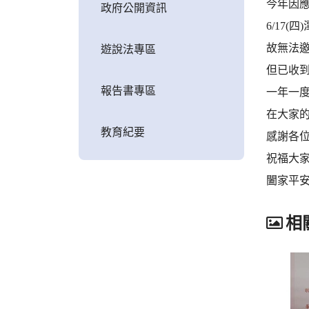
今年因
政府公開資訊
6/17
故無法
遊說法專區
但已收
報告書專區
一年一
在大家
教育紀要
感謝各
祝福大家
闔家平
相