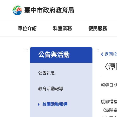
跳
臺中市政府教育局
到
主
要
內
單位介紹
科室業務
便民服務
容
區
:::
:::
公告與活動
返回校
〈潭
公告訊息
報導日
教育活動報導
感恩惜福
校園活動報導
〈潭陽