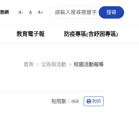
搜尋
A-
A
A+
務網
教育電子報
防疫專區(含紓困專區)
首頁
公告與活動
校園活動報導
點閱數：
868
列印