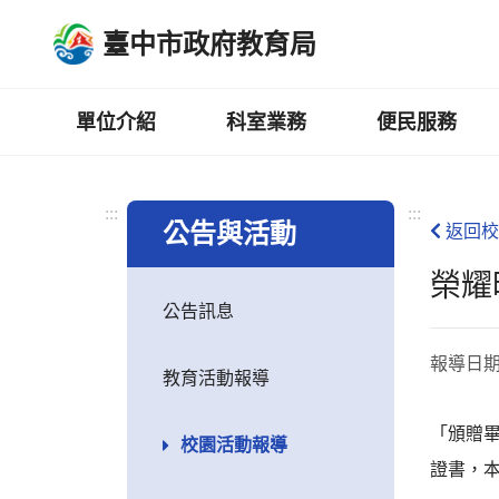
跳
臺中市政府教育局
到
主
要
內
單位介紹
科室業務
便民服務
容
區
:::
:::
公告與活動
返回校
榮耀
公告訊息
報導日
教育活動報導
「頒贈
校園活動報導
證書，本