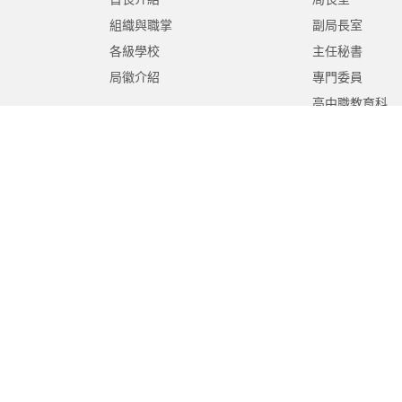
組織與職掌
副局長室
各級學校
主任秘書
局徽介紹
專門委員
高中職教育科
國中教育科
國小教育科
幼兒教育科
終身教育科
特殊教育科
課程教學科
體育保健科
工程營繕科
秘書室
學生事務室
人事室