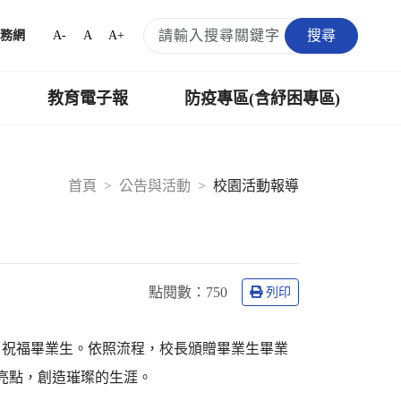
搜尋
A-
A
A+
務網
教育電子報
防疫專區(含紓困專區)
首頁
公告與活動
校園活動報導
點閱數：
750
列印
片祝福畢業生。依照流程，校長頒贈畢業生畢業
亮點，創造璀璨的生涯。