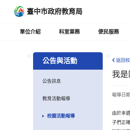
跳
臺中市政府教育局
到
主
要
內
單位介紹
科室業務
便民服務
容
區
:::
:::
公告與活動
返回校
我是
公告訊息
報導日
教育活動報導
由於本
校園活動報導
子們正