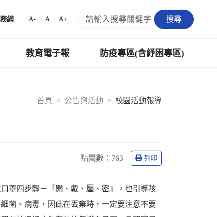
搜尋
A-
A
A+
務網
教育電子報
防疫專區(含紓困專區)
首頁
公告與活動
校園活動報導
點閱數：
763
列印
戴口罩四步驟－『開、戴、壓、密』，也引導孩
多細菌、病毒，因此在丟棄時，一定要注意不要