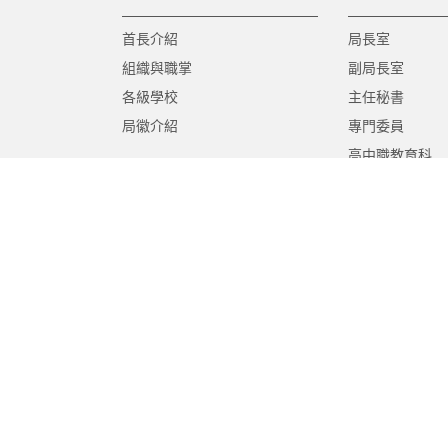
首長介紹
局長室
組織與職掌
副局長室
各級學校
主任秘書
局徽介紹
專門委員
高中職教育科
國中教育科
國小教育科
幼兒教育科
終身教育科
特殊教育科
課程教學科
體育保健科
工程營繕科
秘書室
學生事務室