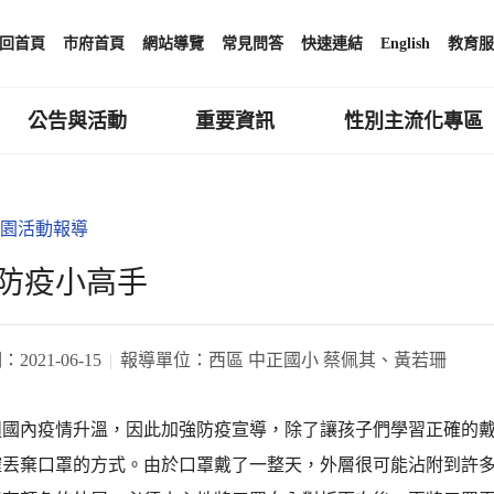
回首頁
市府首頁
網站導覽
常見問答
快速連結
English
教育服
公告與活動
重要資訊
性別主流化專區
園活動報導
防疫小高手
期：
2021-06-15
報導單位：
西區 中正國小 蔡佩其、黃若珊
週國內疫情升溫，因此加強防疫宣導，除了讓孩子們學習正確的
確丟棄口罩的方式。由於口罩戴了一整天，外層很可能沾附到許