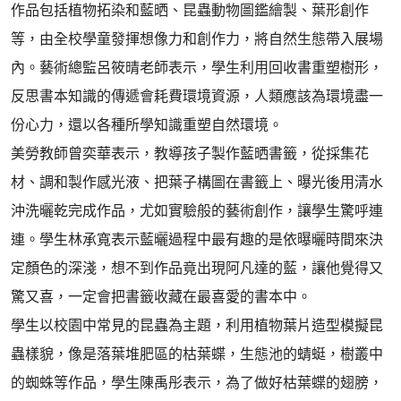
作品包括植物拓染和藍晒、昆蟲動物圖鑑繪製、葉形創作
等，由全校學童發揮想像力和創作力，將自然生態帶入展場
內。藝術總監呂筱晴老師表示，學生利用回收書重塑樹形，
反思書本知識的傳遞會耗費環境資源，人類應該為環境盡一
份心力，還以各種所學知識重塑自然環境。
美勞教師曾奕華表示，教導孩子製作藍晒書籤，從採集花
材、調和製作感光液、把葉子構圖在書籤上、曝光後用清水
沖洗曬乾完成作品，尤如實驗般的藝術創作，讓學生驚呼連
連。學生林承寬表示藍曬過程中最有趣的是依曝曬時間來決
定顏色的深淺，想不到作品竟出現阿凡達的藍，讓他覺得又
驚又喜，一定會把書籤收藏在最喜愛的書本中。
學生以校園中常見的昆蟲為主題，利用植物葉片造型模擬昆
蟲樣貌，像是落葉堆肥區的枯葉蝶，生態池的蜻蜓，樹叢中
的蜘蛛等作品，學生陳禹彤表示，為了做好枯葉蝶的翅膀，