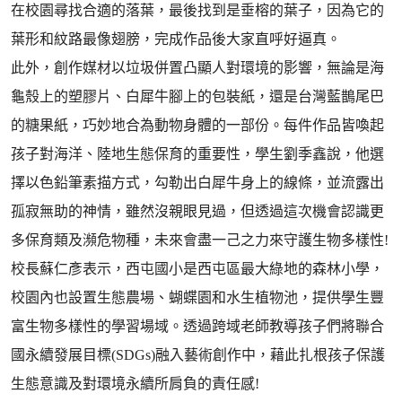
在校園尋找合適的落葉，最後找到是垂榕的葉子，因為它的
葉形和紋路最像翅膀，完成作品後大家直呼好逼真。
此外，創作媒材以垃圾併置凸顯人對環境的影響，無論是海
龜殼上的塑膠片、白犀牛腳上的包裝紙，還是台灣藍鵲尾巴
的糖果紙，巧妙地合為動物身體的一部份。每件作品皆喚起
孩子對海洋、陸地生態保育的重要性，學生劉季鑫說，他選
擇以色鉛筆素描方式，勾勒出白犀牛身上的線條，並流露出
孤寂無助的神情，雖然沒親眼見過，但透過這次機會認識更
多保育類及瀕危物種，未來會盡一己之力來守護生物多樣性!
校長蘇仁彥表示，西屯國小是西屯區最大綠地的森林小學，
校園內也設置生態農場、蝴蝶園和水生植物池，提供學生豐
富生物多樣性的學習場域。透過跨域老師教導孩子們將聯合
國永續發展目標(SDGs)融入藝術創作中，藉此扎根孩子保護
生態意識及對環境永續所肩負的責任感!