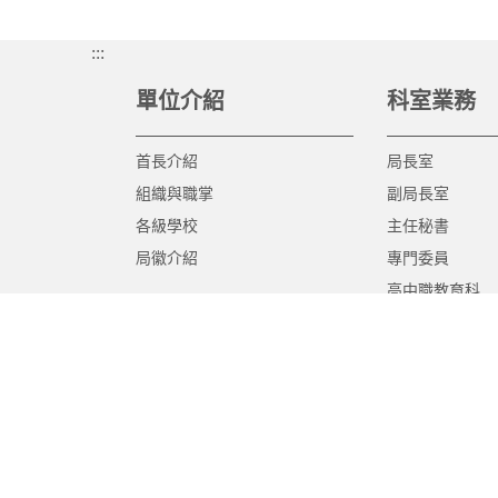
:::
單位介紹
科室業務
首長介紹
局長室
組織與職掌
副局長室
各級學校
主任秘書
局徽介紹
專門委員
高中職教育科
國中教育科
國小教育科
幼兒教育科
終身教育科
特殊教育科
課程教學科