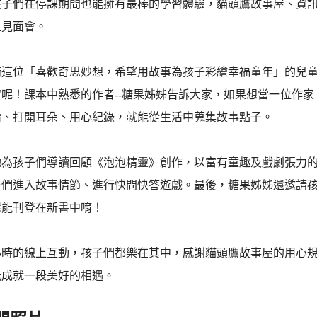
孩子們在停課期間也能擁有最棒的學習體驗，貓頭鷹故事屋、資
線上見面會。
這位「喜歡奇思妙想，希望用故事為孩子彩繪幸福童年」的兒童文
呢！課本中熟悉的作者--糖果姊姊告訴大家，如果想當一位作家
睛、打開耳朵、用心紀錄，就能從生活中蒐集故事點子。
她為孩子們導讀回顧《泡泡精靈》創作，以富有童趣及戲劇張力
子們進入故事情節、進行快問快答遊戲。最後，糖果姊姊還邀請
還能刊登在新書中唷！
小時的線上互動，孩子們都樂在其中，感謝貓頭鷹故事屋的用心
能成就一段美好的相遇。