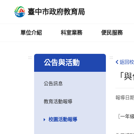
跳
臺中市政府教育局
到
主
要
內
單位介紹
科室業務
便民服務
容
區
:::
:::
公告與活動
返回校
「與
公告訊息
報導日
教育活動報導
〖一年
校園活動報導