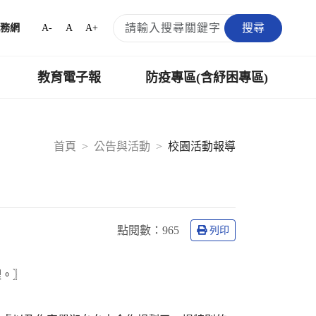
搜尋
A-
A
A+
務網
教育電子報
防疫專區(含紓困專區)
首頁
公告與活動
校園活動報導
點閱數：
965
列印
裡。〗