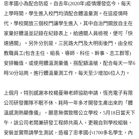
忠孝國小為配合防疫，自去年(2020年)疫情爆發迄今，每天
上學時間，學生進入校門均須配合體溫量測。在這疫情時
代，學校開放三個校門讓學生進入，其中自治門開放自主在
家量好體溫並記錄在紀錄表上，給通關人員檢視，便可「快
速通關」。另外分別是，三民路大門及大明街後門，由全校
教職員工(包含主任、組長、導師、科任、幹事、志工群等)
安排輪值，或使用體溫測量儀、搭配額溫槍，配合每天一早6
時50分站崗，進行體溫量測工作，每天至少增加6位人力。
上個月，特別感謝本校楊曼琳老師協助申請，恆亮電子有限
公司研發團隊不眠不休、耗時一年多才開發生產出來的「體
溫感測熱顯像儀」，願意無償致贈公立學校，5月18日當天下
午，該公司老闆兼研發工程師共兩人，更親自到學校組裝、
安裝並實際請學生測試，造福了忠孝國小1700多名學生，內