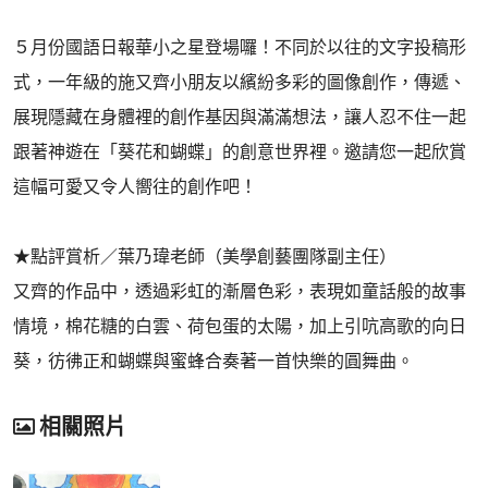
５月份國語日報華小之星登場囉！不同於以往的文字投稿形
式，一年級的施又齊小朋友以繽紛多彩的圖像創作，傳遞、
展現隱藏在身體裡的創作基因與滿滿想法，讓人忍不住一起
跟著神遊在「葵花和蝴蝶」的創意世界裡。邀請您一起欣賞
這幅可愛又令人嚮往的創作吧！
★點評賞析／葉乃瑋老師（美學創藝團隊副主任）
又齊的作品中，透過彩虹的漸層色彩，表現如童話般的故事
情境，棉花糖的白雲、荷包蛋的太陽，加上引吭高歌的向日
葵，彷彿正和蝴蝶與蜜蜂合奏著一首快樂的圓舞曲。
相關照片