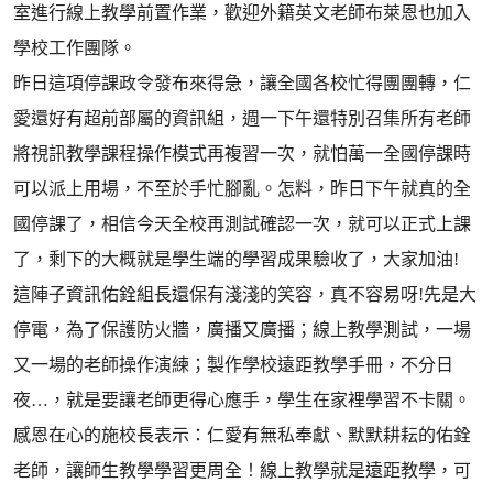
室進行線上教學前置作業，歡迎外籍英文老師布萊恩也加入
學校工作團隊。
昨日這項停課政令發布來得急，讓全國各校忙得團團轉，仁
愛還好有超前部屬的資訊組，週一下午還特別召集所有老師
將視訊教學課程操作模式再複習一次，就怕萬一全國停課時
可以派上用場，不至於手忙腳亂。怎料，昨日下午就真的全
國停課了，相信今天全校再測試確認一次，就可以正式上課
了，剩下的大概就是學生端的學習成果驗收了，大家加油!
這陣子資訊佑銓組長還保有淺淺的笑容，真不容易呀!先是大
停電，為了保護防火牆，廣播又廣播；線上教學測試，一場
又一場的老師操作演練；製作學校遠距教學手冊，不分日
夜…，就是要讓老師更得心應手，學生在家裡學習不卡關。
感恩在心的施校長表示：仁愛有無私奉獻、默默耕耘的佑銓
老師，讓師生教學學習更周全！線上教學就是遠距教學，可