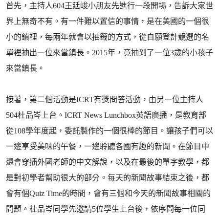
首先，主持人604王廷峻小朋友先進行一段開場，告訴大家世
界上無奇不有。有一件難以置信的事情，是在美國的一個很
小的鎮裡，每兩年就會以抽籤的方式，從自願登計競選的名
單裡抽出一位來當鎮長。2015年，竟抽到了一位3歲的小孩子
來當鎮長。
接著，第二個活動是ICRT有獎問答活動，由另一位主持人
504杜品岑上台。ICRT News Lunchbox英語廣播，是教育部
從108學年度起，委託製作的一個很棒的節目。讓孩子們可以
一邊享受美味的午餐，一邊聆聽各國有趣的新聞。在節目中
還會穿插外國老師的中文解說，以及在最後的單字教學，都
是對初學者幫助很大的部分。每天的新聞故事結束之後，都
會有個Quiz Time的時間，會有三個和今天的新聞故事相關的
問題。杜品岑同學先邀請5位學生上台後，依序問每一位同