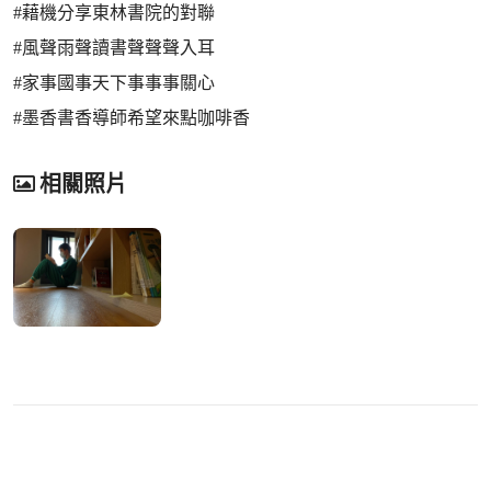
#藉機分享東林書院的對聯
#風聲雨聲讀書聲聲聲入耳
#家事國事天下事事事關心
#墨香書香導師希望來點咖啡香
相關照片