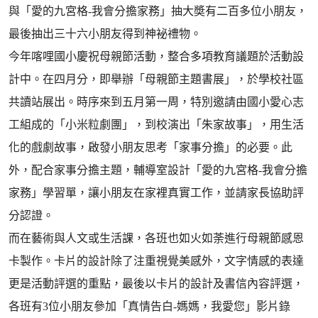
與「愛的九宮格-我會分擔家務」抽大奬有二百多位小朋友，
最後抽出三十六小朋友得到神袐禮物。
今年喀哩國小慶祝母親節活動，整合多項教育議題於活動設
計中。在四月分，即舉辦「母親節主題書展」，於學校社區
共讀站展出。時序來到五月第一周，特別邀請由國小愛心志
工組成的「小米粒劇團」，到校演出「朱家故事」，用生活
化的戲劇故事，啟發小朋友思考「家事分擔」的必要。此
外，配合家事分擔主題，輔導室設計「愛的九宮格-我會分擔
家務」學習單，讓小朋友在家裡真實工作，並請家長協助評
分認證。
而在藝術與人文或生活課，各班也如火如荼進行母親節感恩
卡製作。卡片的設計除了注重視覺美感外，文字情感的表達
更是活動評選的重點，最後以卡片的設計及書信內容評選，
各班有3位小朋友參加「真情告白-媽媽，我愛您」影片錄