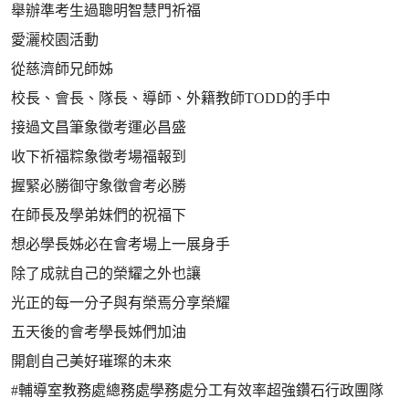
舉辦準考生過聰明智慧門祈福
愛灑校園活動
從慈濟師兄師姊
校長、會長、隊長、導師、外籍教師TODD的手中
接過文昌筆象徵考運必昌盛
收下祈福粽象徵考場福報到
握緊必勝御守象徵會考必勝
在師長及學弟妹們的祝福下
想必學長姊必在會考場上一展身手
除了成就自己的榮耀之外也讓
光正的每一分子與有榮焉分享榮耀
五天後的會考學長姊們加油
開創自己美好璀璨的未來
#輔導室教務處總務處學務處分工有效率超強鑽石行政團隊