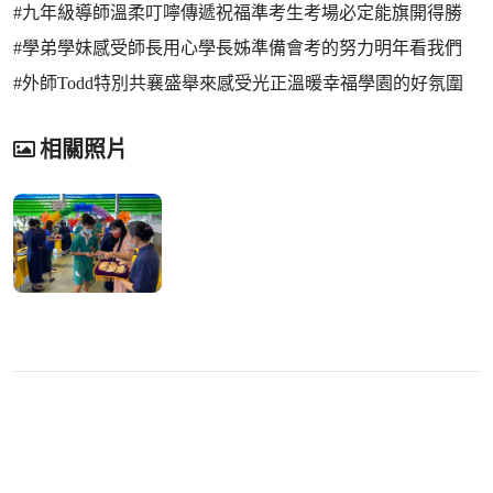
#九年級導師溫柔叮嚀傳遞祝福準考生考場必定能旗開得勝
#學弟學妹感受師長用心學長姊準備會考的努力明年看我們
#外師Todd特別共襄盛舉來感受光正溫暖幸福學園的好氛圍
相關照片