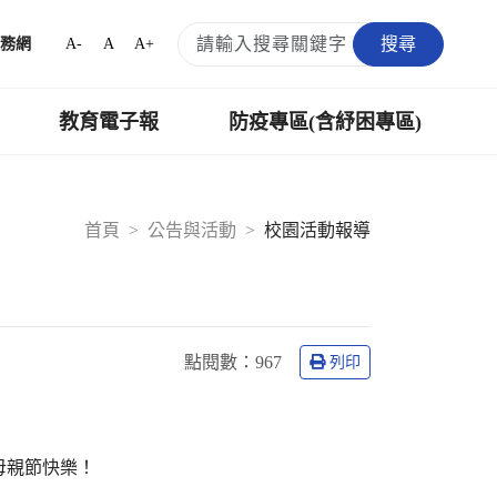
搜尋
A-
A
A+
務網
教育電子報
防疫專區(含紓困專區)
首頁
公告與活動
校園活動報導
點閱數：
967
列印
母親節快樂！