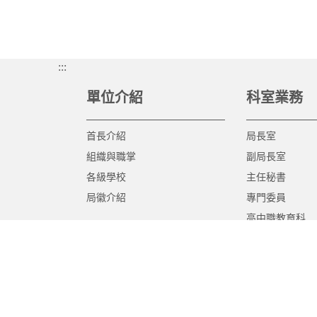
:::
單位介紹
科室業務
首長介紹
局長室
組織與職掌
副局長室
各級學校
主任秘書
局徽介紹
專門委員
高中職教育科
國中教育科
國小教育科
幼兒教育科
終身教育科