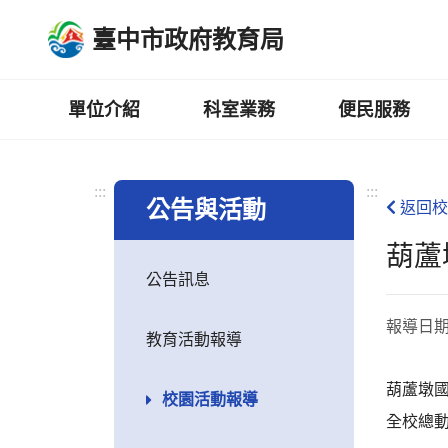
跳
臺中市政府教育局
到
主
要
內
單位介紹
科室業務
便民服務
容
區
:::
:::
公告與活動
返回校
葫蘆
公告訊息
報導日
教育活動報導
葫蘆墩國
校園活動報導
全校總