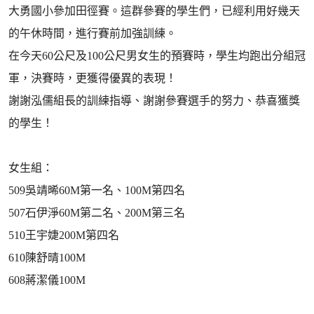
大勇國小參加田徑賽。這群參賽的學生們，已經利用好幾天
的午休時間，進行賽前加強訓練。
在今天60公尺及100公尺男女生的預賽時，學生均跑出分組冠
軍，決賽時，更獲得優異的表現！
謝謝泓儒組長的訓練指導、謝謝參賽選手的努力、恭喜獲獎
的學生！
女生組：
509吳靖晞60M第一名、100M第四名
507石伊淨60M第二名、200M第三名
510王宇婕200M第四名
610陳舒晴100M
608蔣潔儀100M