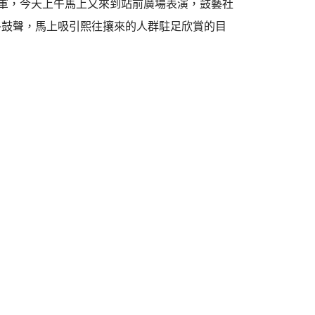
賽冠軍，今天上午馬上又來到站前廣場表演，鼓藝社
咚鼓聲，馬上吸引熙往攘來的人群駐足欣賞的目