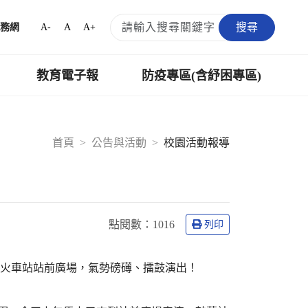
搜尋
A-
A
A+
務網
教育電子報
防疫專區(含紓困專區)
首頁
公告與活動
校園活動報導
點閱數：
1016
列印
中舊火車站站前廣場，氣勢磅礡、擂鼓演出！