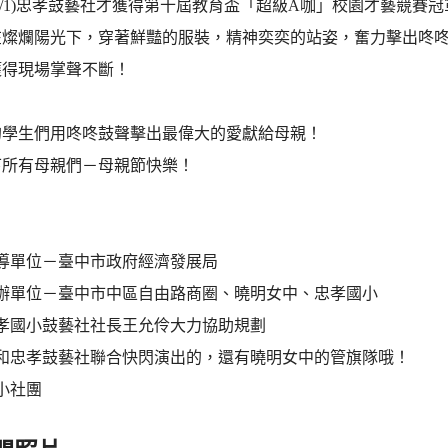
5/1)忠孝鼓藝社才獲得第十屆教育盃「超級A咖」校園才藝競
在燦爛陽光下，穿著鮮豔的服裝，精神奕奕的站姿，奮力擊出咚
獲得現場掌聲不斷！
的學生們用咚咚鼓聲擊出最偉大的愛獻給母親！
下所有母親們－母親節快樂！
指導單位－臺中市政府經濟發展局
主辦單位－臺中市中區自由路商圈、曉明女中、忠孝國小
忠孝國小鼓藝社社長王允伶大力協助規劃
天和忠孝鼓藝社聯合快閃演出的，還有曉明女中的管旗隊哦！
小社團