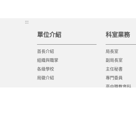
:::
單位介紹
科室業務
首長介紹
局長室
組織與職掌
副局長室
各級學校
主任秘書
局徽介紹
專門委員
高中職教育科
國中教育科
國小教育科
幼兒教育科
終身教育科
特殊教育科