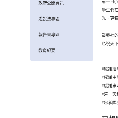
前一日(
政府公開資訊
學生們
光，更
遊說法專區
報告書專區
鼓藝社
也祝天
教育紀要
#感謝
#感謝
#感謝
#這一
#忠孝國