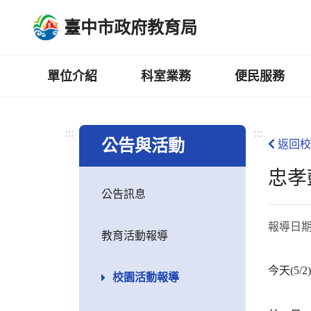
跳
臺中市政府教育局
到
主
要
內
單位介紹
科室業務
便民服務
容
區
:::
:::
公告與活動
返回校
忠孝
公告訊息
報導日
教育活動報導
今天(5
校園活動報導