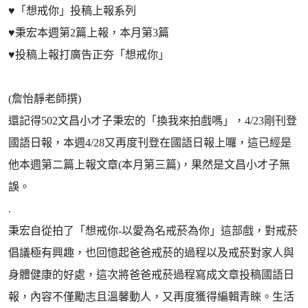
♥️「想戒你」投稿上報系列
♥️秉宏本週第2篇上報，本月第3篇
♥️投稿上報打廣告正夯「想戒你」
(詹怡靜老師撰)
還記得502文昌小才子秉宏的「換我來拍戲嗎」，4/23剛刊登
國語日報，本週4/28又再度刊登在國語日報上囉，這已經是
他本週第二篇上報文章(本月第三篇)，果然是文昌小才子無
誤。
.
秉宏自從拍了「想戒你-以愛為名戒菸為你」這部戲，對戒菸
倡議極有興趣，也回憶起爸爸戒菸的過程以及戒菸對家人與
身體健康的好處，這次將爸爸戒菸過程寫成文章投稿國語日
報，內容不僅勵志且溫馨動人，又再度獲得編輯青睞。生活