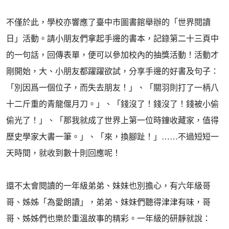
不僅於此，學校亦響應了臺中市圖書館舉辦的「世界閱讀
日」活動。請小朋友們拿起手邊的書本，記錄第二十三頁中
的一句話，回傳表單，便可以參加校內的抽獎活動！活動才
剛開始，大、小朋友都躍躍欲試，分享手邊的好書及句子：
「別因爲一個位子，而失去朋友！」、「關羽則打了一柄八
十二斤重的青龍偃月刀。」、「錢沒了！錢沒了！錢被小偷
偷光了！」、「那我就成了世界上第一位時鐘收藏家，值得
歷史學家大書一筆。」、「來，換腳趾！」……不過短短一
天時間，就收到數十則回應呢！
還不太會閱讀的一年級弟弟、妹妹也別擔心，有六年級哥
哥、姊姊「為愛朗讀」，弟弟、妹妹們聽得津津有味，哥
哥、姊姊們也樂於重溫故事的精彩。一年級的研靜就說：