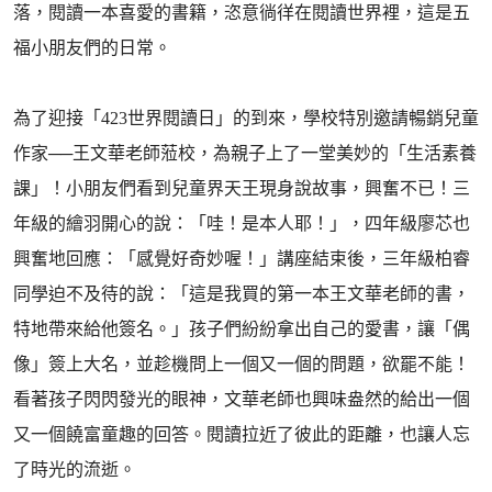
落，閱讀一本喜愛的書籍，恣意徜徉在閱讀世界裡，這是五
福小朋友們的日常。
為了迎接「423世界閱讀日」的到來，學校特別邀請暢銷兒童
作家──王文華老師蒞校，為親子上了一堂美妙的「生活素養
課」！小朋友們看到兒童界天王現身說故事，興奮不已！三
年級的繪羽開心的說：「哇！是本人耶！」，四年級廖芯也
興奮地回應：「感覺好奇妙喔！」講座結束後，三年級柏睿
同學迫不及待的說：「這是我買的第一本王文華老師的書，
特地帶來給他簽名。」孩子們紛紛拿出自己的愛書，讓「偶
像」簽上大名，並趁機問上一個又一個的問題，欲罷不能！
看著孩子閃閃發光的眼神，文華老師也興味盎然的給出一個
又一個饒富童趣的回答。閱讀拉近了彼此的距離，也讓人忘
了時光的流逝。