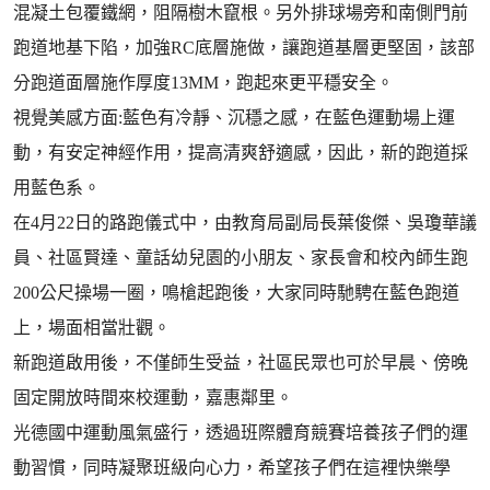
混凝土包覆鐵網，阻隔樹木竄根。另外排球場旁和南側門前
跑道地基下陷，加強RC底層施做，讓跑道基層更堅固，該部
分跑道面層施作厚度13MM，跑起來更平穩安全。
視覺美感方面:藍色有冷靜、沉穩之感，在藍色運動場上運
動，有安定神經作用，提高清爽舒適感，因此，新的跑道採
用藍色系。
在4月22日的路跑儀式中，由教育局副局長葉俊傑、吳瓊華議
員、社區賢達、童話幼兒園的小朋友、家長會和校內師生跑
200公尺操場一圈，鳴槍起跑後，大家同時馳騁在藍色跑道
上，場面相當壯觀。
新跑道啟用後，不僅師生受益，社區民眾也可於早晨、傍晚
固定開放時間來校運動，嘉惠鄰里。
光德國中運動風氣盛行，透過班際體育競賽培養孩子們的運
動習慣，同時凝聚班級向心力，希望孩子們在這裡快樂學