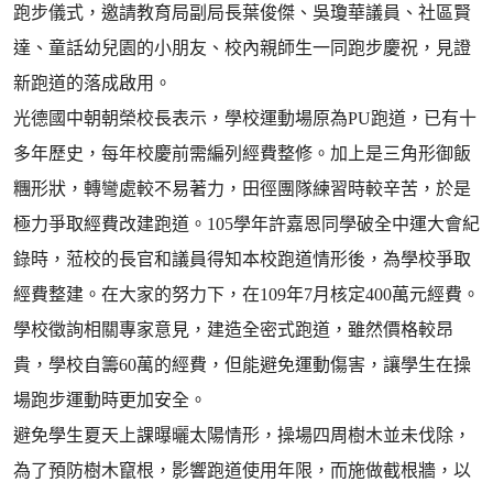
跑步儀式，邀請教育局副局長葉俊傑、吳瓊華議員、社區賢
達、童話幼兒園的小朋友、校內親師生一同跑步慶祝，見證
新跑道的落成啟用。
光德國中朝朝榮校長表示，學校運動場原為PU跑道，已有十
多年歷史，每年校慶前需編列經費整修。加上是三角形御飯
糰形狀，轉彎處較不易著力，田徑團隊練習時較辛苦，於是
極力爭取經費改建跑道。105學年許嘉恩同學破全中運大會紀
錄時，蒞校的長官和議員得知本校跑道情形後，為學校爭取
經費整建。在大家的努力下，在109年7月核定400萬元經費。
學校徵詢相關專家意見，建造全密式跑道，雖然價格較昂
貴，學校自籌60萬的經費，但能避免運動傷害，讓學生在操
場跑步運動時更加安全。
避免學生夏天上課曝曬太陽情形，操場四周樹木並未伐除，
為了預防樹木竄根，影響跑道使用年限，而施做截根牆，以