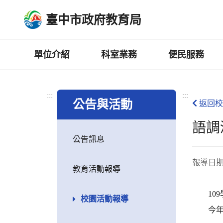
跳
臺中市政府教育局
到
主
要
內
單位介紹
科室業務
便民服務
容
區
:::
:::
公告與活動
返回校
語調
公告訊息
報導日
教育活動報導
109
校園活動報導
今年由陳