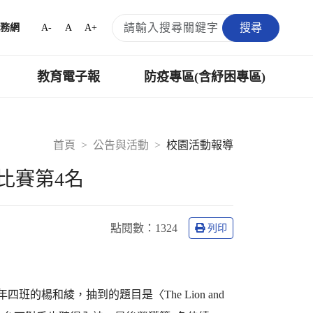
搜尋
A-
A
A+
務網
教育電子報
防疫專區(含紓困專區)
首頁
公告與活動
校園活動報導
比賽第4名
點閱數：
1324
列印
的楊和綾，抽到的題目是〈The Lion and