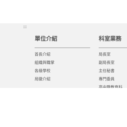
:::
單位介紹
科室業務
首長介紹
局長室
組織與職掌
副局長室
各級學校
主任秘書
局徽介紹
專門委員
高中職教育科
國中教育科
國小教育科
幼兒教育科
終身教育科