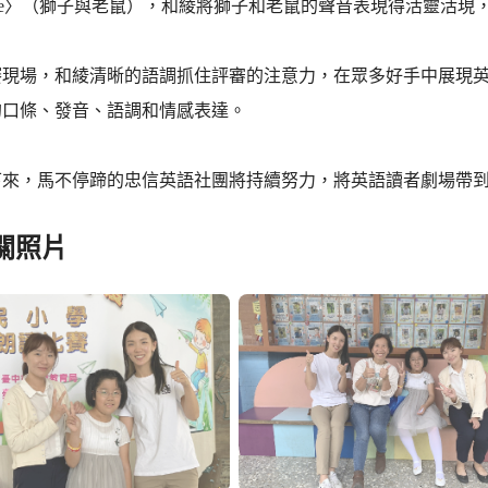
Mouse〉（獅子與老鼠），和綾將獅子和老鼠的聲音表現得活靈活
場，和綾清晰的語調抓住評審的注意力，在眾多好手中展現英語力
的口條、發音、語調和情感表達。
，馬不停蹄的忠信英語社團將持續努力，將英語讀者劇場帶到
關照片