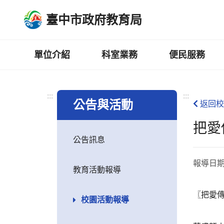
跳
臺中市政府教育局
到
主
要
內
單位介紹
科室業務
便民服務
容
區
:::
:::
公告與活動
返回校
把愛傳出
公告訊息
報導日
教育活動報導
〖把愛傳
校園活動報導