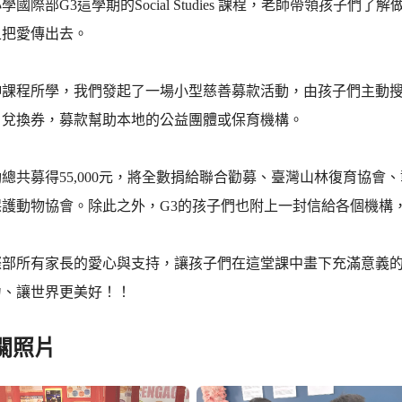
學國際部G3這學期的Social Studies 課程，老師帶領孩
且把愛傳出去。
伸課程所學，我們發起了一場小型慈善募款活動，由孩子們主動
」兌換券，募款幫助本地的公益團體或保育機構。
總共募得55,000元，將全數捐給聯合勸募、臺灣山林復育協會
保護動物協會。除此之外，G3的孩子們也附上一封信給各個機構
際部所有家長的愛心與支持，讓孩子們在這堂課中畫下充滿意義
力、讓世界更美好！！
關照片