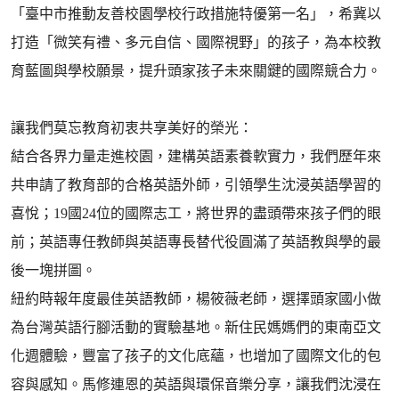
「臺中市推動友善校園學校行政措施特優第一名」，希冀以
打造「微笑有禮、多元自信、國際視野」的孩子，為本校教
育藍圖與學校願景，提升頭家孩子未來關鍵的國際競合力。
讓我們莫忘教育初衷共享美好的榮光：
結合各界力量走進校園，建構英語素養軟實力，我們歷年來
共申請了教育部的合格英語外師，引領學生沈浸英語學習的
喜悅；19國24位的國際志工，將世界的盡頭帶來孩子們的眼
前；英語專任教師與英語專長替代役圓滿了英語教與學的最
後一塊拼圖。
紐約時報年度最佳英語教師，楊筱薇老師，選擇頭家國小做
為台灣英語行腳活動的實驗基地。新住民媽媽們的東南亞文
化週體驗，豐富了孩子的文化底蘊，也增加了國際文化的包
容與感知。馬修連恩的英語與環保音樂分享，讓我們沈浸在