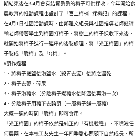
期結束後在3-4月會有結實纍纍的梅子可供採收，今年開始食
農教育的推動課程也設計了「喜上梅梢─採梅記」的課程，
在4月1日社團活動課時，由鄭雅文組長與社團指導老師錢稼
翰老師帶著學生到梅園打梅子，將樹上的梅子採收下來後，
就開始將梅子進行一連串的後製處理，將「光正梅園」的梅
子製成「脆梅」及「Q梅」。
#製作過程
1．將梅子搓鹽後泡鹽水（殺青去澀）後將之瀝乾
2．梅子去蒂、碎果
3．梅子泡糖水（分離梅子煮糖水後降溫後再泡一次）
4．分離梅子用糖下去醃製（一層梅子舖一層糖）
大概一週的時間「脆梅」即可食用。
「光正梅園」的梅子依然是純正的「有機栽種」，不噴灑任
何農藥，在本校工友先生一年四季悉心照顧下自然成長，所