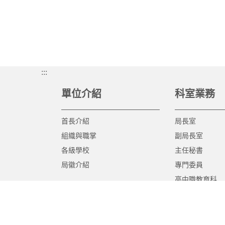
:::
單位介紹
科室業務
首長介紹
局長室
組織與職掌
副局長室
各級學校
主任秘書
局徽介紹
專門委員
高中職教育科
國中教育科
國小教育科
幼兒教育科