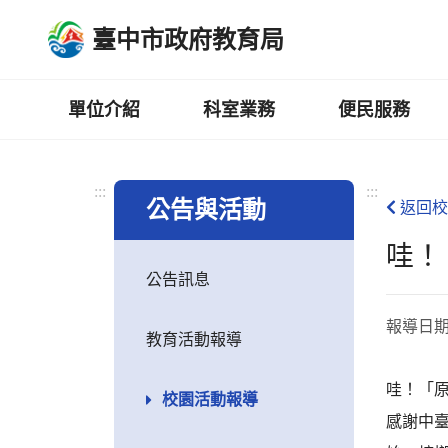
跳
臺中市政府教育局
到
主
要
內
單位介紹
科室業務
便民服務
容
區
:::
:::
公告與活動
返回校
哇！
公告訊息
報導日
教育活動報導
哇！「原
校園活動報導
感謝中