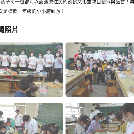
榔孩子每一班都可以認識原住民的飲食文化並親自製作與品嘗！
場次是槺榔一年級的小小廚師哦！
關照片