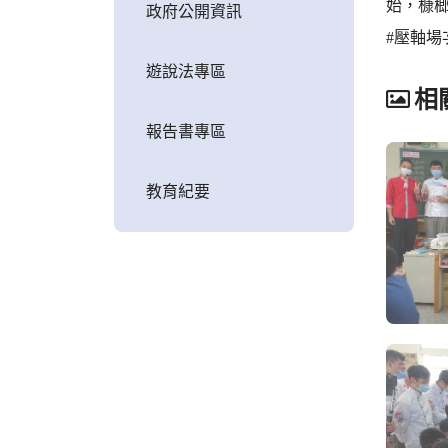
始，槺
政府公開資訊
#壓軸
遊說法專區
相
報告書專區
教育紀要