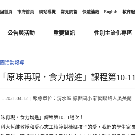
回首頁
市府首頁
網站導覽
常見問答
快速連結
English
教育服
公告與活動
重要資訊
性別主流化專區
園活動報導
「原味再現，食力增進」課程第10-1
期：
2021-04-12
報導單位：
清水區 槺榔國小 新聞聯絡人吳美蘭
味再現，食力增進」課程第10-11場次！
臺科大哲維教授和愛心志工楨婷對槺榔孩子的愛，我們的學生家