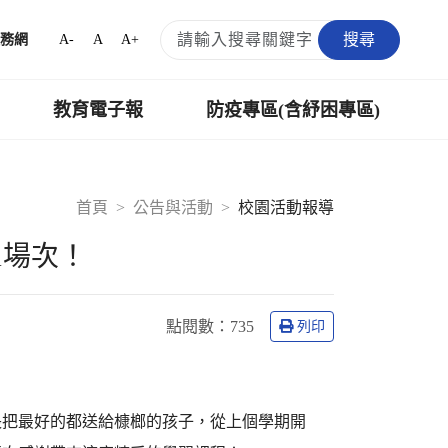
搜尋
A-
A
A+
務網
教育電子報
防疫專區(含紓困專區)
首頁
公告與活動
校園活動報導
1場次！
點閱數：
735
列印
長把最好的都送給槺榔的孩子，從上個學期開