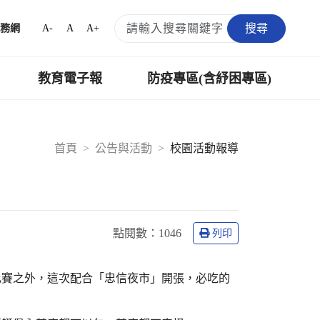
搜尋
A-
A
A+
務網
教育電子報
防疫專區(含紓困專區)
首頁
公告與活動
校園活動報導
點閱數：
1046
列印
比賽之外，這次配合「忠信夜市」開張，必吃的