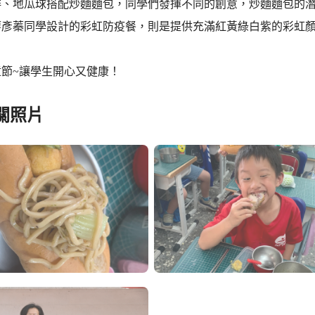
排、地瓜球搭配炒麵麵包，同學們發揮不同的創意，炒麵麵包的
班廖彥蓁同學設計的彩虹防疫餐，則是提供充滿紅黃綠白紫的彩虹
童節~讓學生開心又健康！
關照片