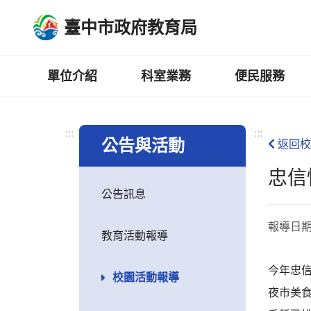
跳
臺中市政府教育局
到
主
要
內
單位介紹
科室業務
便民服務
容
區
:::
:::
公告與活動
返回校
忠信
公告訊息
報導日
教育活動報導
今年忠
校園活動報導
夜市美