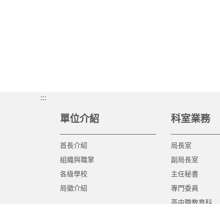
:::
單位介紹
科室業務
首長介紹
局長室
組織與職掌
副局長室
各級學校
主任秘書
局徽介紹
專門委員
高中職教育科
國中教育科