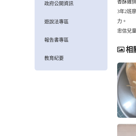
香酥雞
政府公開資訊
3年2
力。
遊說法專區
忠信兒
報告書專區
相
教育紀要